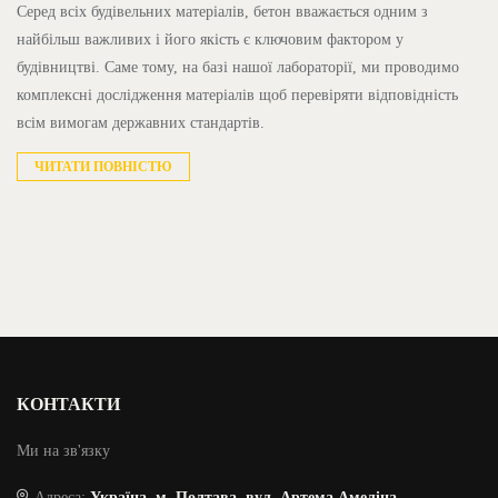
Серед всіх будівельних матеріалів, бетон вважається одним з
найбільш важливих і його якість є ключовим фактором у
будівництві. Саме тому, на базі нашої лабораторії, ми проводимо
комплексні дослідження матеріалів щоб перевіряти відповідність
всім вимогам державних стандартів.
ЧИТАТИ ПОВНІСТЮ
КОНТАКТИ
Ми на зв'язку
Адреса:
Україна, м. Полтава, вул. Артема Амеліна